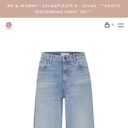
ME & MOMMY - LAUWEPLAATS 6 - LAUWE ***GRATIS
VERZENDING VANAF 125***
0