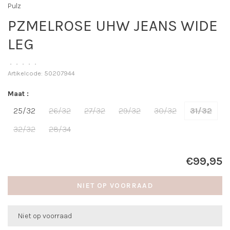
Pulz
PZMELROSE UHW JEANS WIDE
LEG
•
•
•
•
•
Artikelcode:
50207944
Maat :
25/32
26/32
27/32
29/32
30/32
31/32
32/32
28/34
€99,95
NIET OP VOORRAAD
Niet op voorraad