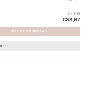
€79,95
€39,97
NIET OP VOORRAAD
orraad