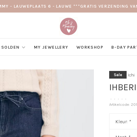
MY - LAUWEPLAATS 6 - LAUWE ***GRATIS VERZENDING VAN
SOLDEN
MY JEWELLERY
WORKSHOP
B-DAY PAR
Ichi
Sale
IHBERI
•
•
•
•
•
Artikelcode:
201
Kleur:
*