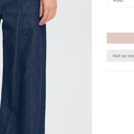
Maat:
*
Niet op vo