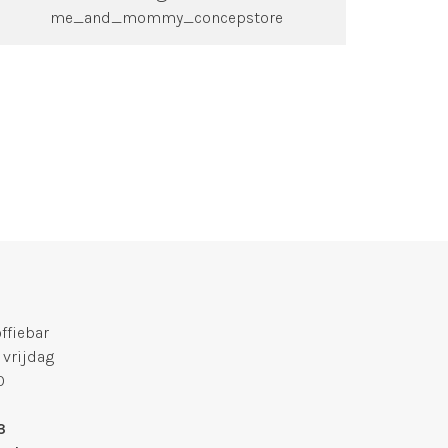
me_and_mommy_concepstore
fiebar
 vrijdag
0
3