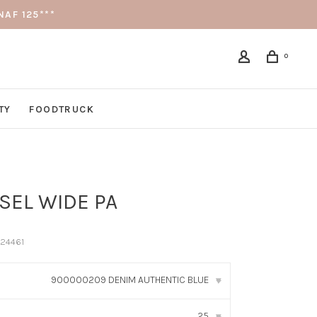
AF 125***
0
TY
FOODTRUCK
SEL WIDE PA
24461
900000209 DENIM AUTHENTIC BLUE
▾
25
▾