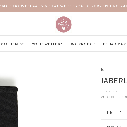
MY - LAUWEPLAATS 6 - LAUWE ***GRATIS VERZENDING VAN
SOLDEN
MY JEWELLERY
WORKSHOP
B-DAY PAR
Ichi
IABER
•
•
•
•
•
Artikelcode:
201
Kleur:
*
Maat:
*