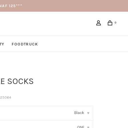
AF 125***
0
TY
FOODTRUCK
LE SOCKS
25064
Black
▾
ONE
▾