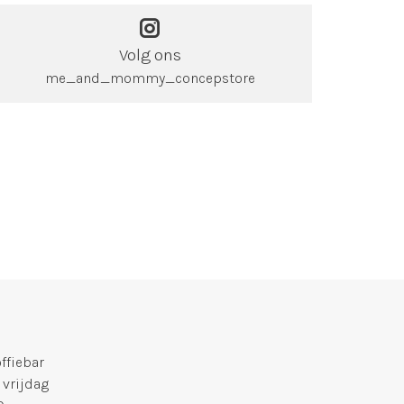
Volg ons
me_and_mommy_concepstore
fiebar
 vrijdag