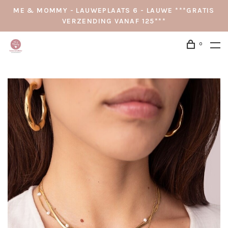
ME & MOMMY - LAUWEPLAATS 6 - LAUWE ***GRATIS
VERZENDING VANAF 125***
0