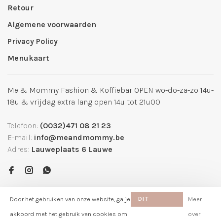
Retour
Algemene voorwaarden
Privacy Policy
Menukaart
Me & Mommy Fashion & Koffiebar OPEN wo-do-za-zo 14u-
18u & vrijdag extra lang open 14u tot 21u00
Telefoon:
(0032)471 08 21 23
E-mail:
info@meandmommy.be
Adres:
Lauweplaats 6 Lauwe
Door het gebruiken van onze website, ga je
DIT
Meer
BERICHT
akkoord met het gebruik van cookies om
over