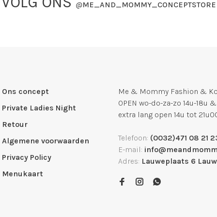
VOLG ONS
@
ME_AND_MOMMY_CONCEPTSTORE
Ons concept
Me & Mommy Fashion & Kof
OPEN wo-do-za-zo 14u-18u &
Private Ladies Night
extra lang open 14u tot 21u0
Retour
Telefoon:
(0032)471 08 21 2
Algemene voorwaarden
E-mail:
info@meandmomm
Privacy Policy
Adres:
Lauweplaats 6 Lau
Menukaart