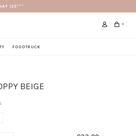
AF 125***
0
TY
FOODTRUCK
OPPY BEIGE
6