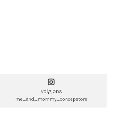
Volg ons
me_and_mommy_concepstore