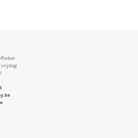
fiebar
 vrijdag
0
3
y.be
we