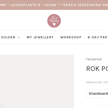
MY - LAUWEPLAATS 6 - LAUWE ***GRATIS VERZENDING VAN
SOLDEN
MY JEWELLERY
WORKSHOP
B-DAY PAR
l’essentiel
ROK P
•
•
•
•
•
Artikelcode:
313
Standaard