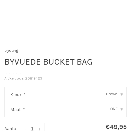
b.young
BYVUEDE BUCKET BAG
•
•
•
•
•
Artikelcode:
20819423
Brown
Kleur:
*
▾
ONE
Maat:
*
▾
€49,95
Aantal:
-
+