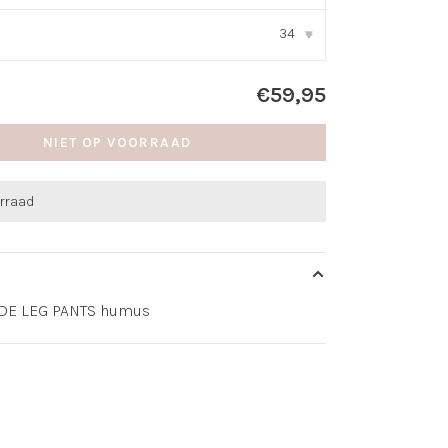
34
▾
€59,95
NIET OP VOORRAAD
orraad
DE LEG PANTS humus