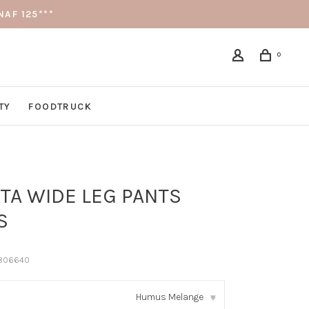
AF 125***
0
TY
FOODTRUCK
TA WIDE LEG PANTS
S
806640
Humus Melange
▾