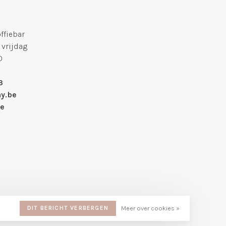
fiebar
 vrijdag
0
3
y.be
we
DIT BERICHT VERBERGEN
Meer over cookies »