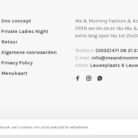
Ons concept
Me & Mommy Fashion & Kof
OPEN wo-do-za-zo 14u-18u &
Private Ladies Night
extra lang open 14u tot 21u0
Retour
Telefoon:
(0032)471 08 21 2
Algemene voorwaarden
E-mail:
info@meandmomm
Privacy Policy
Adres:
Lauweplaats 6 Lau
Menukaart
ebruik van cookies om onze website te verbeteren.
 Theme by
Huysmans.me