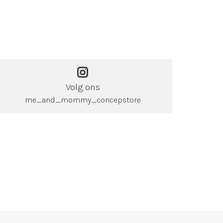
Volg ons
me_and_mommy_concepstore