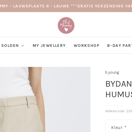
MY - LAUWEPLAATS 6 - LAUWE ***GRATIS VERZENDING VAN
SOLDEN
MY JEWELLERY
WORKSHOP
B-DAY PAR
b.young
BYDAN
HUMU
•
•
•
•
•
Artikelcode:
20
Kleur:
*