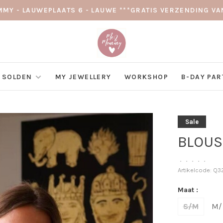
MY - LAUWEPLAATS 6 - LAUWE ***GRATIS VERZENDING VAN
SOLDEN
MY JEWELLERY
WORKSHOP
B-DAY PAR
Sale
BLOUS
•
•
•
•
•
Artikelcode:
Q3
Maat :
S/M
M/