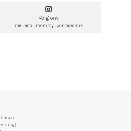
Volg ons
me_and_mommy_concepstore
fiebar
 vrijdag