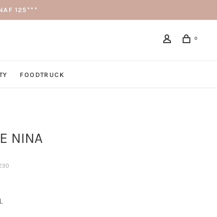
AF 125***
0
TY
FOODTRUCK
E NINA
230
L