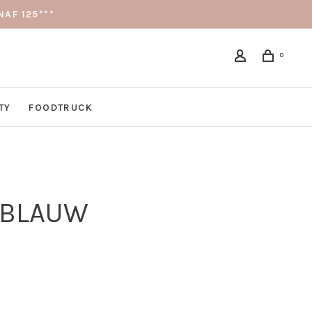
AF 125***
0
TY
FOODTRUCK
TBLAUW