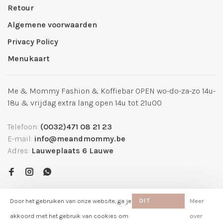
Retour
Algemene voorwaarden
Privacy Policy
Menukaart
Me & Mommy Fashion & Koffiebar OPEN wo-do-za-zo 14u-
18u & vrijdag extra lang open 14u tot 21u00
Telefoon:
(0032)471 08 21 23
E-mail:
info@meandmommy.be
Adres:
Lauweplaats 6 Lauwe
Door het gebruiken van onze website, ga je
DIT
Meer
BERICHT
akkoord met het gebruik van cookies om
over